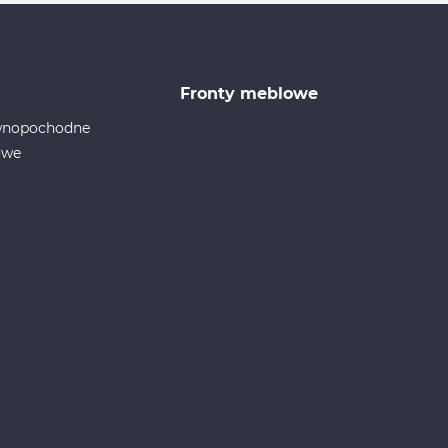
Fronty meblowe
ewnopochodne
owe