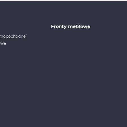
Fronty meblowe
ewnopochodne
owe