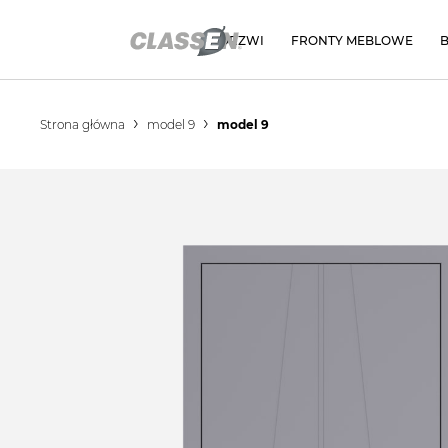
DRZWI
FRONTY MEBLOWE
Strona główna
model 9
model 9