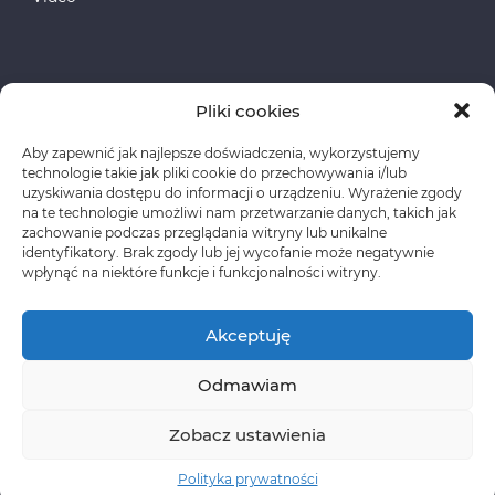
Pliki cookies
Aby zapewnić jak najlepsze doświadczenia, wykorzystujemy
Fundusze Europejskie
technologie takie jak pliki cookie do przechowywania i/lub
uzyskiwania dostępu do informacji o urządzeniu. Wyrażenie zgody
na te technologie umożliwi nam przetwarzanie danych, takich jak
Polityka prywatności
zachowanie podczas przeglądania witryny lub unikalne
identyfikatory. Brak zgody lub jej wycofanie może negatywnie
wpłynąć na niektóre funkcje i funkcjonalności witryny.
Akceptuję
Odmawiam
Copyright © CLASSEN Korzystanie z materiałów
wymaga wcześniejszej zgody oraz zawarcia stosownej
Zobacz ustawienia
umowy licencyjnej.
Polityka prywatności