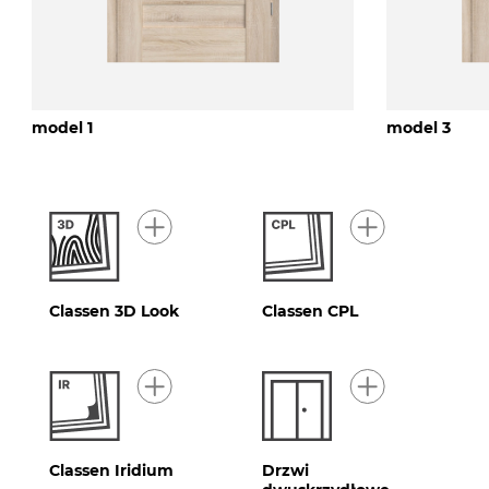
model 1
model 3
Classen 3D Look
Classen CPL
Classen Iridium
Drzwi