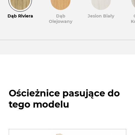
Dąb Riviera
Dąb
Jesion Biały
Olejowany
K
Ościeżnice pasujące do
tego modelu