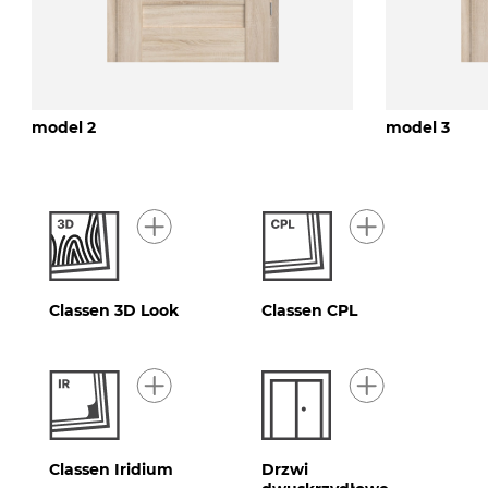
model 2
model 3
Classen 3D Look
Classen CPL
Classen Iridium
Drzwi