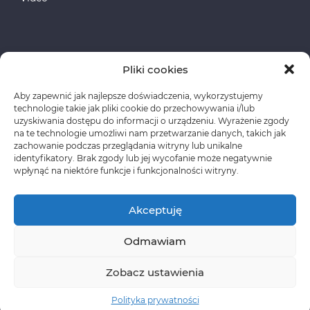
Pliki cookies
Aby zapewnić jak najlepsze doświadczenia, wykorzystujemy
Fundusze Europejskie
technologie takie jak pliki cookie do przechowywania i/lub
uzyskiwania dostępu do informacji o urządzeniu. Wyrażenie zgody
na te technologie umożliwi nam przetwarzanie danych, takich jak
Polityka prywatności
zachowanie podczas przeglądania witryny lub unikalne
identyfikatory. Brak zgody lub jej wycofanie może negatywnie
wpłynąć na niektóre funkcje i funkcjonalności witryny.
Akceptuję
Odmawiam
Copyright © CLASSEN Korzystanie z materiałów
wymaga wcześniejszej zgody oraz zawarcia stosownej
Zobacz ustawienia
umowy licencyjnej.
Polityka prywatności