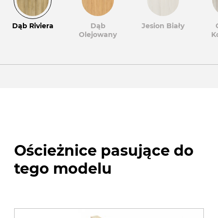
Dąb Riviera
Dąb
Jesion Biały
Olejowany
K
Ościeżnice pasujące do
tego modelu