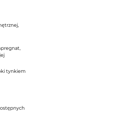
ętrznej,
a
mpregnat,
ej
bki tynkiem
dostępnych