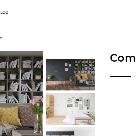
BLOG
t
Com