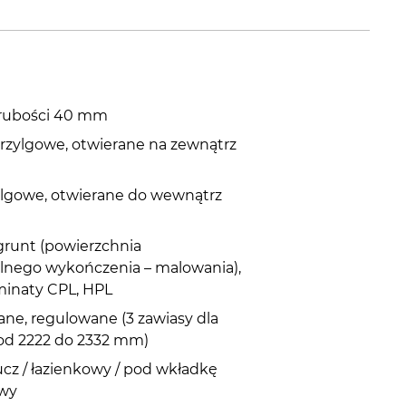
grubości 40 mm
rzylgowe, otwierane na zewnątrz
ylgowe, otwierane do wewnątrz
grunt (powierzchnia
lnego wykończenia – malowania),
aminaty CPL, HPL
ne, regulowane (3 zawiasy dla
i od 2222 do 2332 mm)
cz / łazienkowy / pod wkładkę
owy