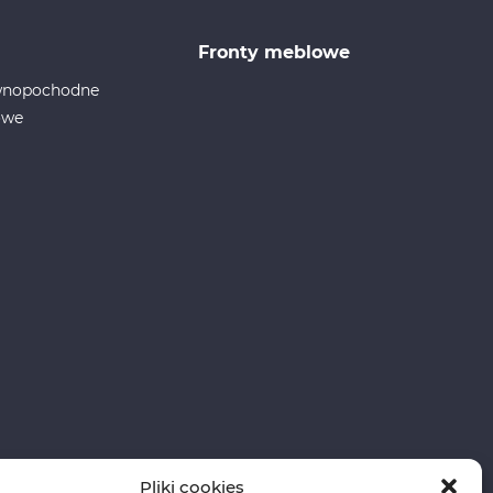
Fronty meblowe
ewnopochodne
owe
Pliki cookies