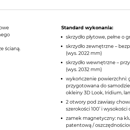
iowe
Standard wykonania:
nego
skrzydło płytowe, pełne o 
skrzydło zewnętrzne – bezp
e ścianą.
(wys. 2022 mm)
skrzydło wewnętrzne – prz
(wys. 2032 mm)
wykończenie powierzchni: 
przygotowana do samodzie
okleiny 3D Look, Iridium, l
2 otwory pod zawiasy chowa
szerokości 100’ i wysokośc
zamek magnetyczny: na klu
patentową / oszczędności