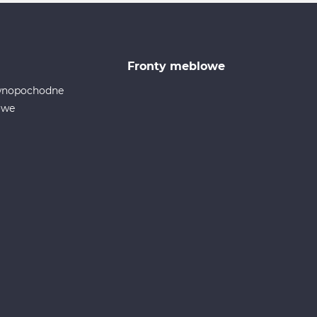
Fronty meblowe
ewnopochodne
owe