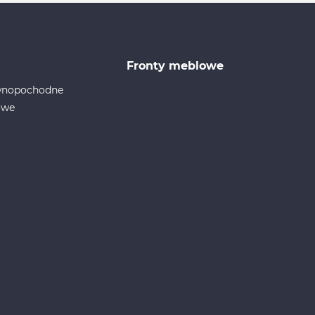
Fronty meblowe
ewnopochodne
owe