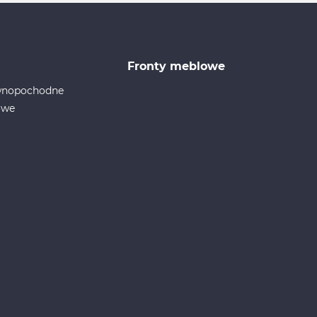
Fronty meblowe
ewnopochodne
owe