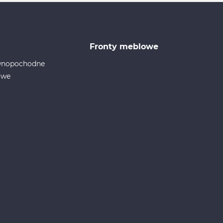
Fronty meblowe
ewnopochodne
owe