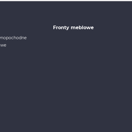
Fronty meblowe
ewnopochodne
owe