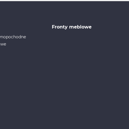
Fronty meblowe
ewnopochodne
owe