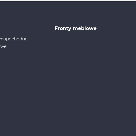
Fronty meblowe
ewnopochodne
owe