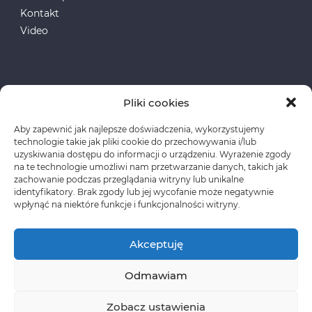
Kontakt
Video
Pliki cookies
Aby zapewnić jak najlepsze doświadczenia, wykorzystujemy
Fundusze Europejskie
technologie takie jak pliki cookie do przechowywania i/lub
uzyskiwania dostępu do informacji o urządzeniu. Wyrażenie zgody
na te technologie umożliwi nam przetwarzanie danych, takich jak
Polityka prywatności
zachowanie podczas przeglądania witryny lub unikalne
identyfikatory. Brak zgody lub jej wycofanie może negatywnie
wpłynąć na niektóre funkcje i funkcjonalności witryny.
Akceptuję
Odmawiam
Copyright © CLASSEN Korzystanie z materiałów
wymaga wcześniejszej zgody oraz zawarcia stosownej
Zobacz ustawienia