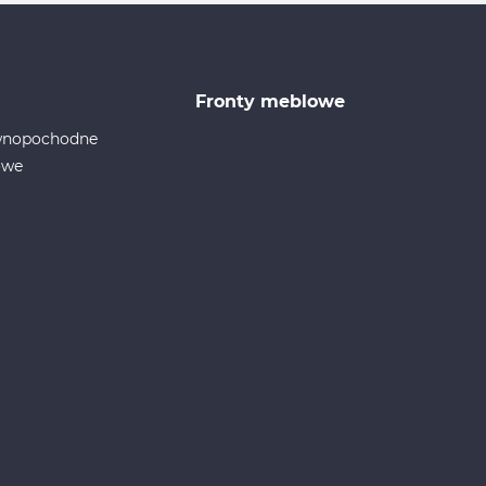
Fronty meblowe
ewnopochodne
owe