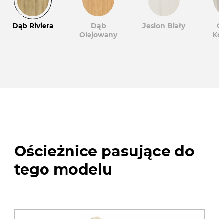
Dąb Riviera
Dąb
Jesion Biały
Olejowany
K
Ościeżnice pasujące do
tego modelu