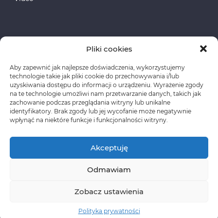
Pliki cookies
Aby zapewnić jak najlepsze doświadczenia, wykorzystujemy
Fundusze Europejskie
technologie takie jak pliki cookie do przechowywania i/lub
uzyskiwania dostępu do informacji o urządzeniu. Wyrażenie zgody
na te technologie umożliwi nam przetwarzanie danych, takich jak
Polityka prywatności
zachowanie podczas przeglądania witryny lub unikalne
identyfikatory. Brak zgody lub jej wycofanie może negatywnie
wpłynąć na niektóre funkcje i funkcjonalności witryny.
Akceptuję
Odmawiam
Copyright © CLASSEN Korzystanie z materiałów
wymaga wcześniejszej zgody oraz zawarcia stosownej
Zobacz ustawienia
umowy licencyjnej.
Polityka prywatności