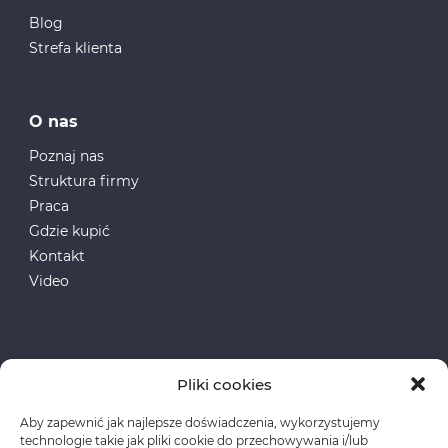
Blog
Strefa klienta
O nas
Poznaj nas
Struktura firmy
Praca
Gdzie kupić
Kontakt
Video
Pliki cookies
Aby zapewnić jak najlepsze doświadczenia, wykorzystujemy
Fundusze Europejskie
technologie takie jak pliki cookie do przechowywania i/lub