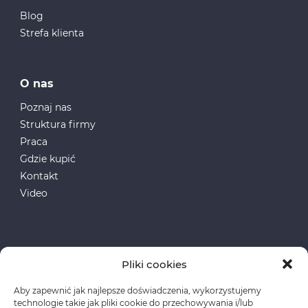
Blog
Strefa klienta
O nas
Poznaj nas
Struktura firmy
Praca
Gdzie kupić
Kontakt
Video
Pliki cookies
Aby zapewnić jak najlepsze doświadczenia, wykorzystujemy
Fundusze Europejskie
technologie takie jak pliki cookie do przechowywania i/lub