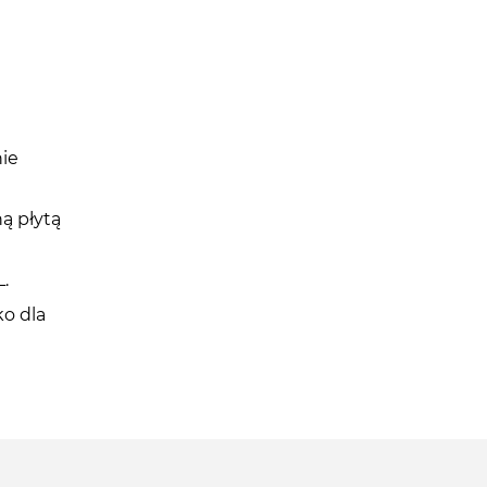
nie
ą płytą
.
ko dla