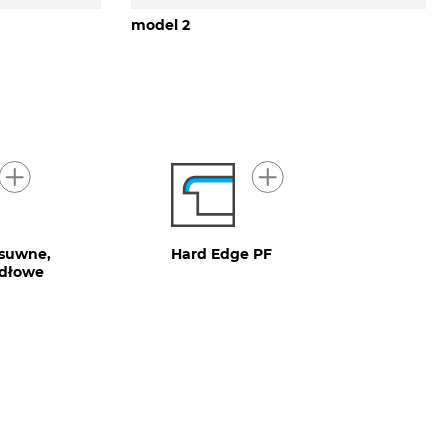
model 2
esuwne,
Hard Edge PF
ydłowe