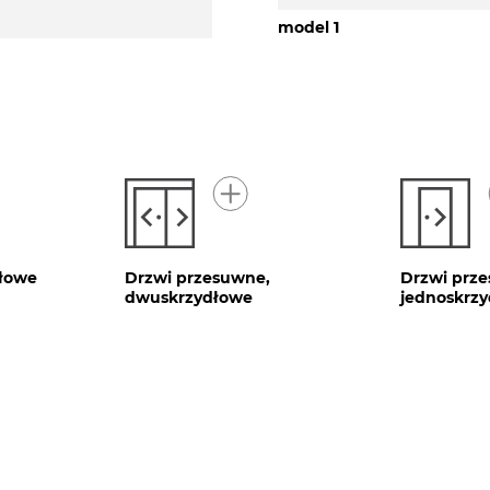
model 1
dłowe
Drzwi przesuwne,
Drzwi prz
dwuskrzydłowe
jednoskrz