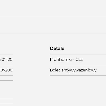
Detale
60'-120'
Profil ramki – Glas
20'-200'
Bolec antywyważeniowy