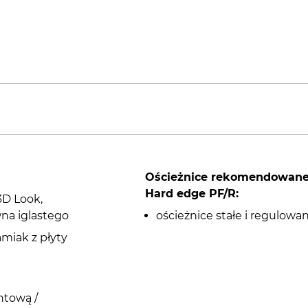
Ościeżnice rekomendowan
Hard edge PF/R:
3D Look,
wna iglastego
ościeżnice stałe i regulow
amiak z płyty
ntową /