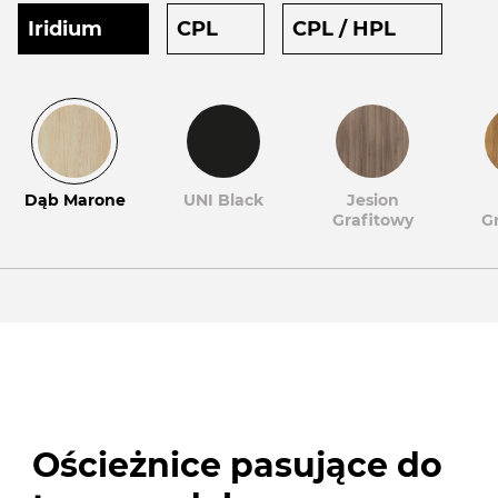
Iridium
CPL
CPL / HPL
Dąb Marone
UNI Black
Jesion
Grafitowy
G
Ościeżnice pasujące do