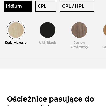
Iridium
CPL
CPL / HPL
Dąb Marone
UNI Black
Jesion
Grafitowy
G
Ościeżnice pasujące do