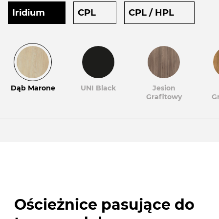
Iridium
CPL
CPL / HPL
Dąb Marone
UNI Black
Jesion
Grafitowy
G
Ościeżnice pasujące do