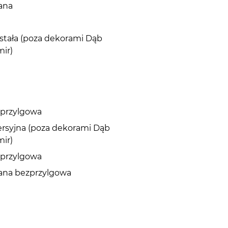
ana
 stała (poza dekorami Dąb
mir)
ezprzylgowa
ersyjna (poza dekorami Dąb
mir)
ezprzylgowa
wana bezprzylgowa