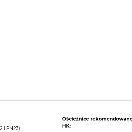
Ościeżnice rekomendowan
HK:
2 i PN23)