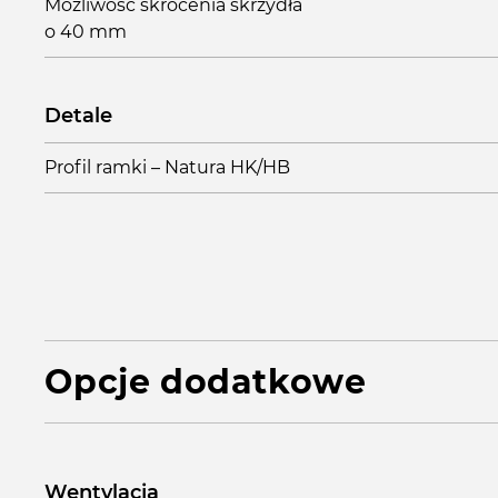
Możliwość skrócenia skrzydła
o 40 mm
Detale
Profil ramki – Natura HK/HB
Opcje dodatkowe
Wentylacja