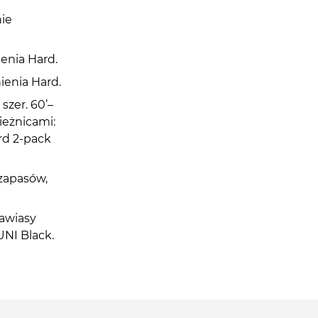
nie
enia Hard.
ienia Hard.
szer. 60’–
ieżnicami:
rd 2-pack
zapasów,
Zawiasy
UNI Black.