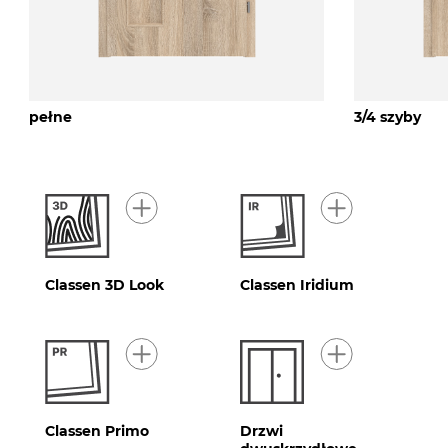
pełne
3/4 szyby
Classen 3D Look
Classen Iridium
Classen Primo
Drzwi