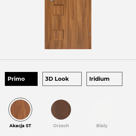
Primo
3D Look
Iridium
Akacja ST
Orzech
Biały