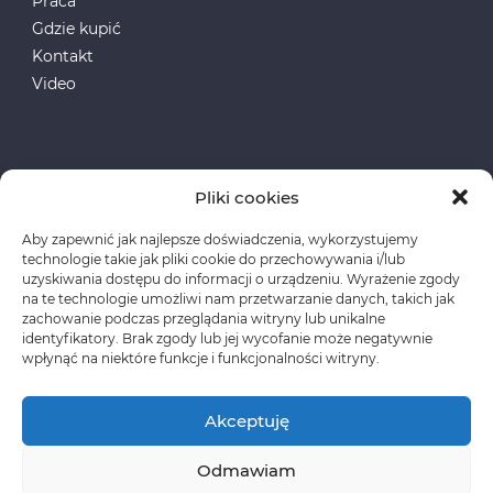
Praca
Gdzie kupić
Kontakt
Video
Pliki cookies
Aby zapewnić jak najlepsze doświadczenia, wykorzystujemy
Fundusze Europejskie
technologie takie jak pliki cookie do przechowywania i/lub
uzyskiwania dostępu do informacji o urządzeniu. Wyrażenie zgody
na te technologie umożliwi nam przetwarzanie danych, takich jak
Polityka prywatności
zachowanie podczas przeglądania witryny lub unikalne
identyfikatory. Brak zgody lub jej wycofanie może negatywnie
wpłynąć na niektóre funkcje i funkcjonalności witryny.
Akceptuję
Odmawiam
Copyright © CLASSEN Korzystanie z materiałów