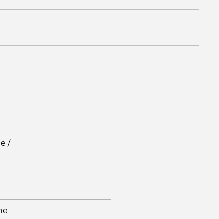
e /
jne