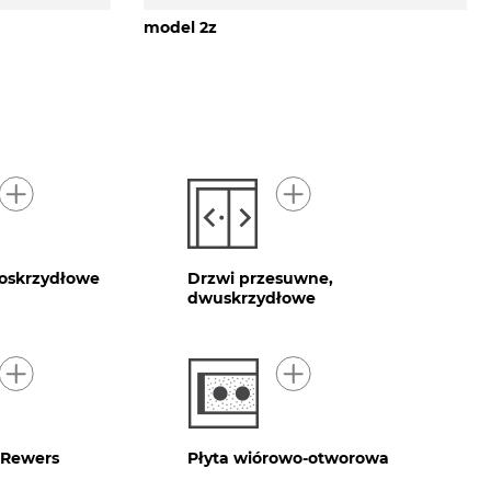
model 2z
noskrzydłowe
Drzwi przesuwne,
dwuskrzydłowe
 Rewers
Płyta wiórowo-otworowa