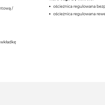
ościeżnica regulowana bez
ntową /
ościeżnica regulowana rew
d wkładkę