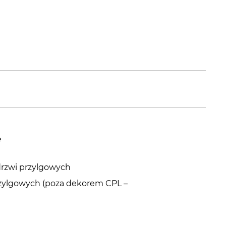
e
drzwi przylgowych
przylgowych (poza dekorem CPL –