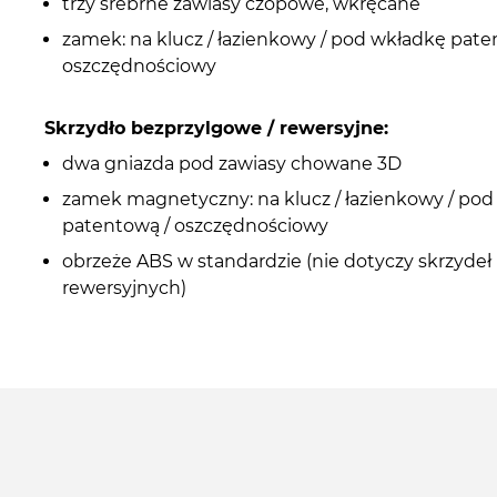
trzy srebrne zawiasy czopowe, wkręcane
zamek: na klucz / łazienkowy / pod wkładkę pate
oszczędnościowy
Skrzydło bezprzylgowe / rewersyjne:
dwa gniazda pod zawiasy chowane 3D
zamek magnetyczny: na klucz / łazienkowy / po
patentową / oszczędnościowy
obrzeże ABS w standardzie (nie dotyczy skrzydeł
rewersyjnych)