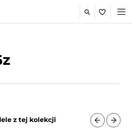
6z
le z tej kolekcji