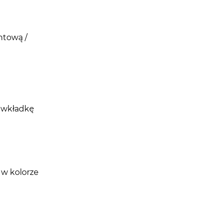
ntową /
d wkładkę
 w kolorze