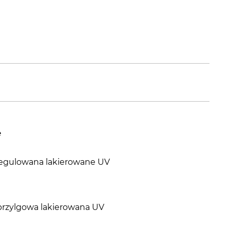
e
i regulowana lakierowane UV
przylgowa lakierowana UV