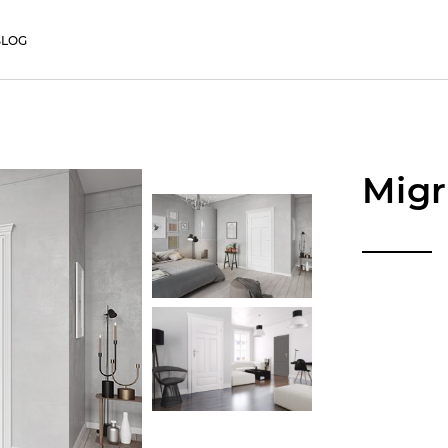
BLOG
Migr