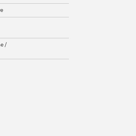
we
e /