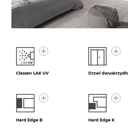
Classen LAK UV
Drzwi dwuskrzydł
Hard Edge B
Hard Edge K