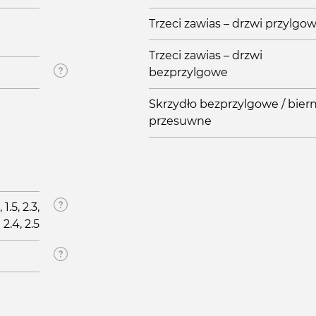
Trzeci zawias – drzwi przylgo
Trzeci zawias – drzwi
bezprzylgowe
Skrzydło bezprzylgowe / biern
przesuwne
1.5, 2.3,
2.4, 2.5