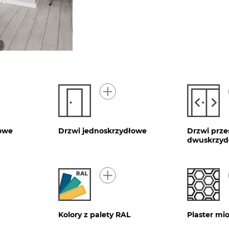
owe
Drzwi jednoskrzydłowe
Drzwi prz
dwuskrzyd
Kolory z palety RAL
Plaster mi