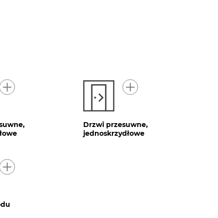
esuwne,
Drzwi przesuwne,
łowe
jednoskrzydłowe
odu