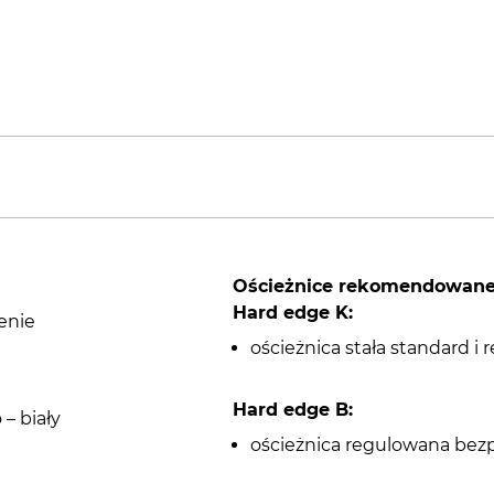
Ościeżnice rekomendowan
Hard edge K:
enie
ościeżnica stała standard 
Hard edge B:
– biały
)
ościeżnica regulowana bez