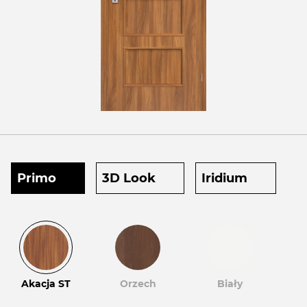
Primo
3D Look
Iridium
Akacja ST
Orzech
Biały