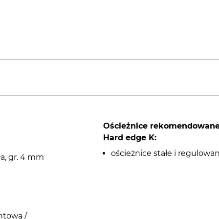
Ościeżnice rekomendowan
Hard edge K:
ościeżnice stałe i regulow
ła, gr. 4 mm
ntową /