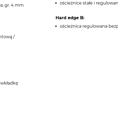
ościeżnice stałe i regulow
ła, gr. 4 mm
Hard edge B:
ościeżnica regulowana bez
ntową /
d wkładkę