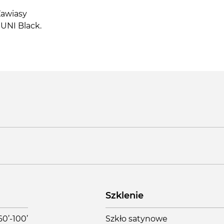
Zawiasy
 UNI Black.
Szklenie
60’-100’
Szkło satynowe