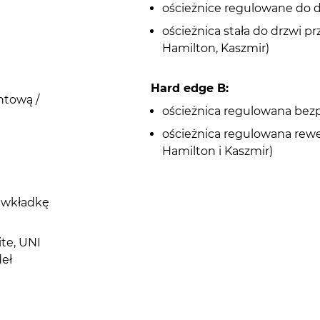
ościeżnice regulowane do 
ościeżnica stała do drzwi 
Hamilton, Kaszmir)
Hard edge B:
ntową /
ościeżnica regulowana bez
ościeżnica regulowana rew
Hamilton i Kaszmir)
d wkładkę
te, UNI
deł