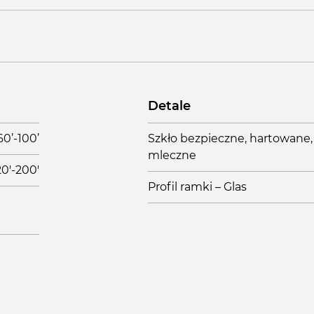
Detale
60’-100’
Szkło bezpieczne, hartowane,
mleczne
20'-200'
Profil ramki – Glas