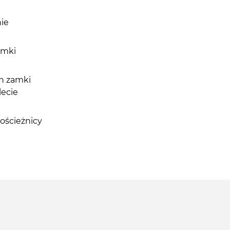
nie
amki
h zamki
lecie
ościeżnicy