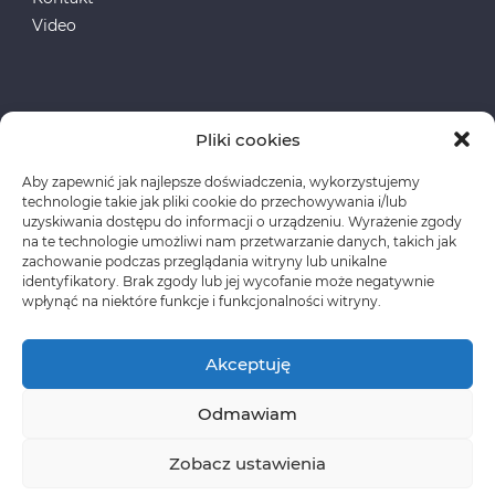
Video
Pliki cookies
Aby zapewnić jak najlepsze doświadczenia, wykorzystujemy
Fundusze Europejskie
technologie takie jak pliki cookie do przechowywania i/lub
uzyskiwania dostępu do informacji o urządzeniu. Wyrażenie zgody
na te technologie umożliwi nam przetwarzanie danych, takich jak
Polityka prywatności
zachowanie podczas przeglądania witryny lub unikalne
identyfikatory. Brak zgody lub jej wycofanie może negatywnie
wpłynąć na niektóre funkcje i funkcjonalności witryny.
Akceptuję
Odmawiam
Copyright © CLASSEN Korzystanie z materiałów
wymaga wcześniejszej zgody oraz zawarcia stosownej
Zobacz ustawienia
umowy licencyjnej.