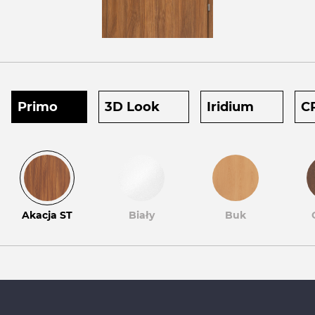
Primo
3D Look
Iridium
C
Akacja ST
Biały
Buk