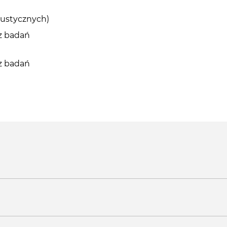
ustycznych)
 z badań
 z badań