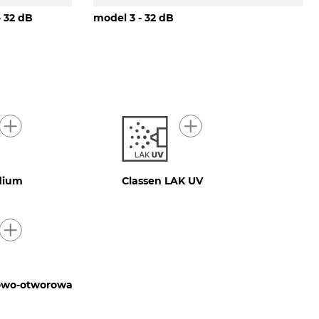
- 32 dB
model 3 - 32 dB
idium
Classen LAK UV
rowo-otworowa