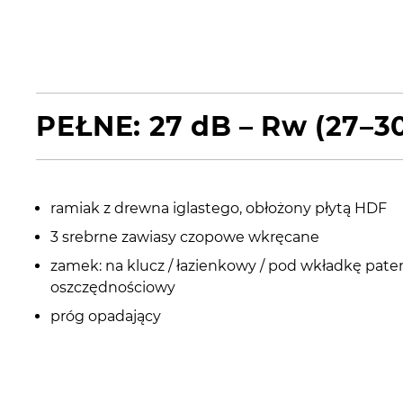
PEŁNE: 27 dB – Rw (27–3
ramiak z drewna iglastego, obłożony płytą HDF
3 srebrne zawiasy czopowe wkręcane
zamek: na klucz / łazienkowy / pod wkładkę pate
oszczędnościowy
próg opadający