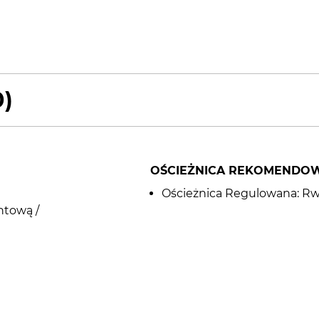
0)
OŚCIEŻNICA REKOMENDO
Ościeżnica Regulowana: Rw (C
ntową /