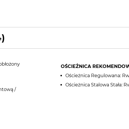
4)
 obłożony
OŚCIEŻNICA REKOMENDO
Ościeżnica Regulowana: Rw (C
Ościeżnica Stalowa Stała: Rw 
ntową /