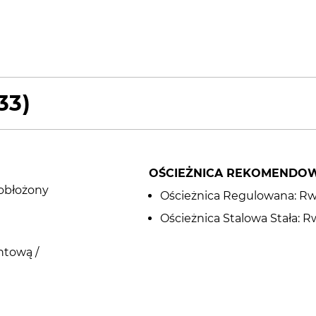
33)
OŚCIEŻNICA REKOMENDO
 obłożony
Ościeżnica Regulowana: Rw (
Ościeżnica Stalowa Stała: Rw 
ntową /