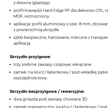
z drewna iglastego
profil krawędzi Hard Edge PF dla dekorów CPL, r
MDF, wzmocniony
aplikacja: profil aluminiowy o szer. 8 mm, zlicowa
z powierzchnią skrzydła
szkło bezpieczne, hartowane, mleczne z transpa
aplikacją
Skrzydło przylgowe:
trzy srebrne zawiasy czopowe, wkręcane
zamek: na klucz / łazienkowy / pod wkładkę pate
oszczędnościowy
Skrzydło bezprzylgowe / rewersyjne:
dwa gniazda pod zawiasy chowane 3D
zamek magnetyczny: na klucz / łazienkowy / po