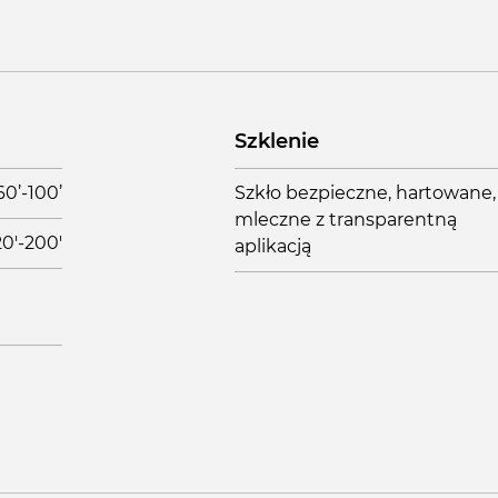
Szklenie
60’-100’
Szkło bezpieczne, hartowane,
mleczne z transparentną
20'-200'
aplikacją