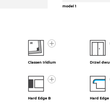
model 1
Classen Iridium
Drzwi dwu
Hard Edge B
Hard Edge