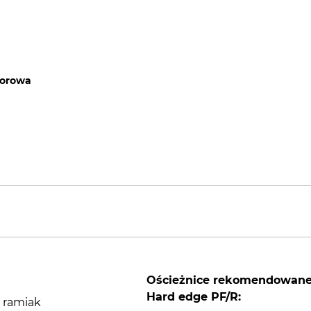
worowa
Ościeżnice rekomendowan
Hard edge PF/R:
, ramiak