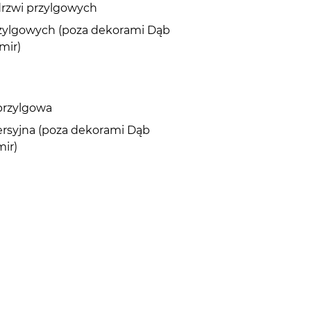
drzwi przylgowych
przylgowych (poza dekorami Dąb
mir)
przylgowa
ersyjna (poza dekorami Dąb
mir)