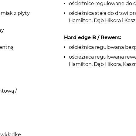
ościeżnice regulowane do 
amiak z płyty
ościeżnica stała do drzwi 
Hamilton, Dąb Hikora i Kasz
ny
Hard edge B / Rewers:
rentną
ościeżnica regulowana bez
ościeżnica regulowana rew
Hamilton, Dąb Hikora, Kasz
ntową /
d wkładkę