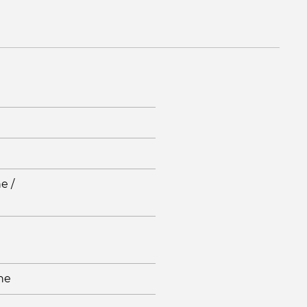
e /
jne