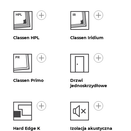
Classen HPL
Classen Iridium
Classen Primo
Drzwi
jednoskrzydłowe
Hard Edge K
Izolacja akustyczna