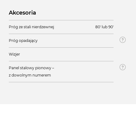
Akcesoria
Próg ze stali nierdzewnej
80' lub 90'
Próg opadający
Wizjer
Panel stalowy pionowy –
z dowolnym numerem