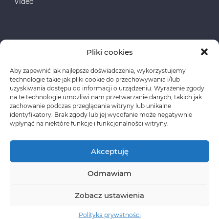
Video
Pliki cookies
Aby zapewnić jak najlepsze doświadczenia, wykorzystujemy
Fundusze Europejskie
technologie takie jak pliki cookie do przechowywania i/lub
uzyskiwania dostępu do informacji o urządzeniu. Wyrażenie zgody
na te technologie umożliwi nam przetwarzanie danych, takich jak
Polityka prywatności
zachowanie podczas przeglądania witryny lub unikalne
identyfikatory. Brak zgody lub jej wycofanie może negatywnie
wpłynąć na niektóre funkcje i funkcjonalności witryny.
Akceptuję
Odmawiam
Copyright © CLASSEN Korzystanie z materiałów
wymaga wcześniejszej zgody oraz zawarcia stosownej
Zobacz ustawienia
umowy licencyjnej.
Polityka prywatności