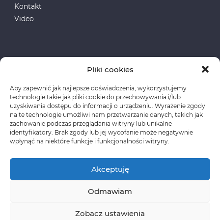
Kontakt
Video
Pliki cookies
Aby zapewnić jak najlepsze doświadczenia, wykorzystujemy
Fundusze Europejskie
technologie takie jak pliki cookie do przechowywania i/lub
uzyskiwania dostępu do informacji o urządzeniu. Wyrażenie zgody
na te technologie umożliwi nam przetwarzanie danych, takich jak
Polityka prywatności
zachowanie podczas przeglądania witryny lub unikalne
identyfikatory. Brak zgody lub jej wycofanie może negatywnie
wpłynąć na niektóre funkcje i funkcjonalności witryny.
Akceptuję
Odmawiam
Copyright © CLASSEN Korzystanie z materiałów
wymaga wcześniejszej zgody oraz zawarcia stosownej
Zobacz ustawienia
umowy licencyjnej.