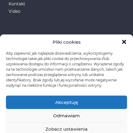
Kontakt
Video
Pliki cookies
Aby zapewnić jak najlepsze doświadczenia, wykorzystujemy
Fundusze Europejskie
technologie takie jak pliki cookie do przechowywania i/lub
uzyskiwania dostępu do informacji o urządzeniu. Wyrażenie zgody
na te technologie umożliwi nam przetwarzanie danych, takich jak
Polityka prywatności
zachowanie podczas przeglądania witryny lub unikalne
identyfikatory. Brak zgody lub jej wycofanie może negatywnie
wpłynąć na niektóre funkcje i funkcjonalności witryny.
Akceptuję
Odmawiam
Copyright © CLASSEN Korzystanie z materiałów
wymaga wcześniejszej zgody oraz zawarcia stosownej
Zobacz ustawienia
umowy licencyjnej.