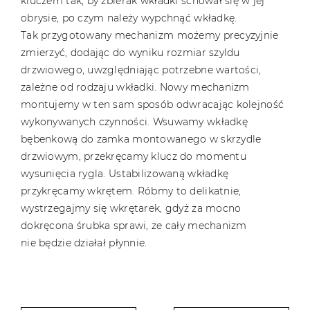
kluczem tak, by zbierak wkładki schował się w jej
obrysie, po czym należy wypchnąć wkładkę.
Tak przygotowany mechanizm możemy precyzyjnie
zmierzyć, dodając do wyniku rozmiar szyldu
drzwiowego, uwzględniając potrzebne wartości,
zależne od rodzaju wkładki. Nowy mechanizm
montujemy w ten sam sposób odwracając kolejność
wykonywanych czynności. Wsuwamy wkładkę
bębenkową do zamka montowanego w skrzydle
drzwiowym, przekręcamy klucz do momentu
wysunięcia rygla. Ustabilizowaną wkładkę
przykręcamy wkrętem. Róbmy to delikatnie,
wystrzegajmy się wkrętarek, gdyż za mocno
dokręcona śrubka sprawi, że cały mechanizm
nie będzie działał płynnie.