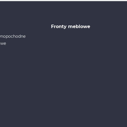
Fronty meblowe
ewnopochodne
owe