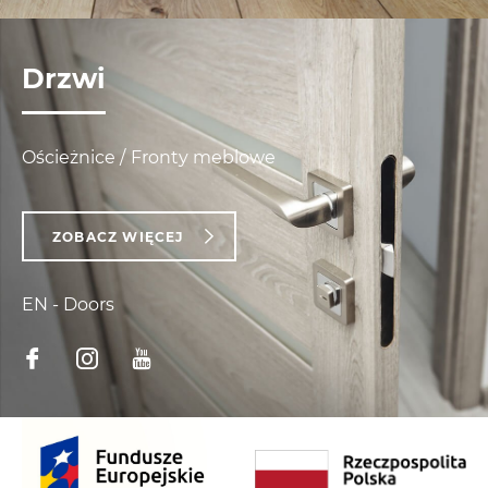
Drzwi
Ościeżnice
Fronty meblowe
ZOBACZ WIĘCEJ
EN - Doors