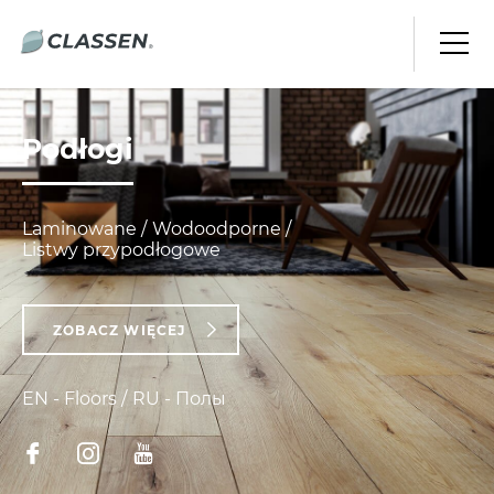
PODŁOGI
Podłogi
DRZWI
KONTAKT
Laminowane
Wodoodporne
Listwy przypodłogowe
US
PL
EN
ZOBACZ WIĘCEJ
EN - Floors
RU - Полы