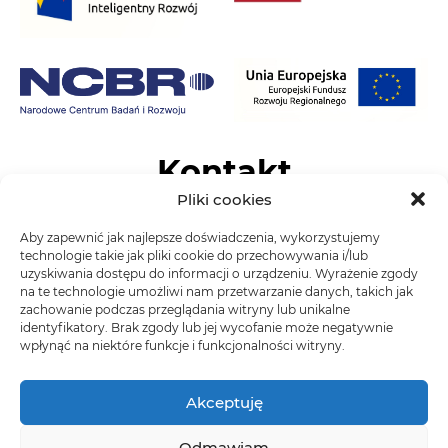
Kontakt
Pliki cookies
Classen Floor Systems Sp. z o.o
Aby zapewnić jak najlepsze doświadczenia, wykorzystujemy
technologie takie jak pliki cookie do przechowywania i/lub
ul. Wyzwolenia, 44-292 Zwonowice
uzyskiwania dostępu do informacji o urządzeniu. Wyrażenie zgody
na te technologie umożliwi nam przetwarzanie danych, takich jak
tel. +48 (32) 429 20 00
zachowanie podczas przeglądania witryny lub unikalne
NIP: 206 000 10 79
identyfikatory. Brak zgody lub jej wycofanie może negatywnie
wpłynąć na niektóre funkcje i funkcjonalności witryny.
Akceptuję
Classen-Pol S.A.
Odmawiam