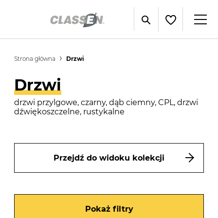
Strona główna
Drzwi
Drzwi
drzwi przylgowe, czarny, dąb ciemny, CPL, drzwi
dźwiękoszczelne, rustykalne
Przejdź do widoku kolekcji
Pokaż filtry